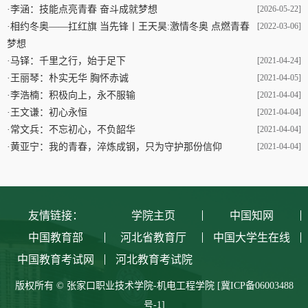
·
李涵：技能点亮青春 奋斗成就梦想
[2026-05-22]
·
相约冬奥——扛红旗 当先锋丨王天昊:激情冬奥 点燃青春
[2022-03-06]
梦想
·
马铎：千里之行，始于足下
[2021-04-24]
·
王丽琴：朴实无华 胸怀赤诚
[2021-04-05]
·
李浩楠：积极向上，永不服输
[2021-04-04]
·
王文谦：初心永恒
[2021-04-04]
·
常文兵：不忘初心，不负韶华
[2021-04-04]
·
黄亚宁：我的青春，淬炼成钢，只为守护那份信仰
[2021-04-04]
友情链接：
学院主页
中国知网
中国教育部
河北省教育厅
中国大学生在线
中国教育考试网
河北教育考试院
版权所有 © 张家口职业技术学院-机电工程学院
[冀ICP备06003488
号-1]