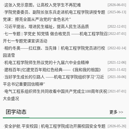
·
这张入党示意图，让高校入党学生不再犯难
[2026-06-01]
·
学院党委委员、副院长张东兵走进机电工程学院讲授专题
[2025-06-13]
党课：擦亮全面从严治党的“金色名片”
·
习近平提出，增进民生福祉，提高人民生活品质
[2022-12-01]
·
七一专题 | 学党史 知党情 做合格党员 ——机电工程学院召
[2022-07-01]
开七一专题党课宣讲活动
·
相约冬奥——扛红旗、当先锋｜机电工程学院党员进行校
[2022-02-14]
园清雪
·
机电工程学院师生热议党的十九届六中全会精神
[2021-12-06]
·
建档百年||忆建党百年观红色经典——《我和我的祖国》
[2021-11-02]
·
当好学生成长的引路人 ——机电工程学院组织学习“习近
[2021-10-06]
平总书记重要回信精神”
·
电气工程系组织师生共同收看中国共产党成立100周年庆祝
[2021-07-01]
大会盛况
团学动态
更多 >>
·
安全护航 平安校园 | 机电工程学院成功开展校园安全专题
[2026-05-26]