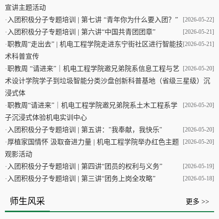
宣讲主题活动
·
入团积极分子专题培训 | 第七讲 “青年你为什么要入团？”
[2026-05-22]
·
入团积极分子专题培训 | 第六讲“中国共青团团章”
[2026-05-21]
·
职教周“走出去” | 机电工程学院走进东宁街社区进行智能技
[2026-05-21]
术科普宣传
·
职教周 “请进来”｜机电工程学院邀兄弟院系信息工程与艺
[2026-05-20]
术设计学院学子到垃圾智能分类沙盘创新科普基地（省级三星级）沉
浸式体
·
职教周“请进来”｜机电工程学院邀兄弟院系土木工程系学
[2026-05-20]
子沉浸式体验机电实训中心
·
入团积极分子专题培训 | 第五讲："我奉献，我快乐"
[2026-05-20]
·
厚植家国情怀 汲取奋进力量 | 机电工程学院举办红色主题
[2026-05-20]
观影活动
·
入团积极分子专题培训 | 第四讲“团员的权利与义务”
[2026-05-19]
·
入团积极分子专题培训 | 第三讲“团务上岗全攻略”
[2026-05-18]
师生风采
更多 >>