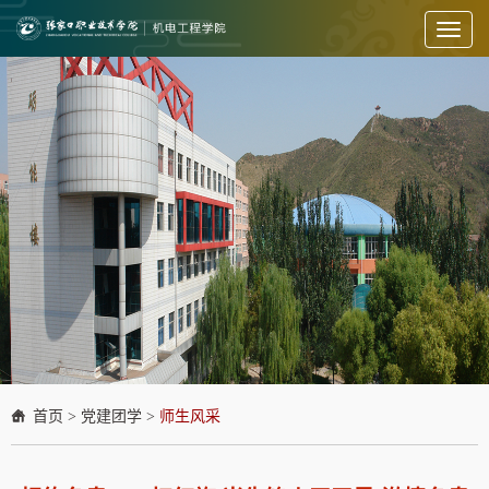
Toggl
naviga
首页
>
党建团学
>
师生风采