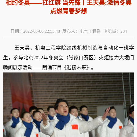
相约冬奥——扛红旗 当先锋丨王天昊:激情冬奥
点燃青春梦想
日期：2022-03-06 22:55:48 发布人：电气工程系 浏览量：
234
王天昊，机电工程学院
20
级机械制造与自动化一班学
生，参与北京
2022
年冬奥会（张家口赛区）火炬接力大境门
晚间展示活动——朗诵节目《迎接未来》。