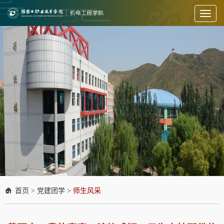
Toggl
naviga
首页
>
党建团学
>
师生风采