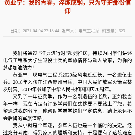
黄亚宁：我的青春，淬炼成钢，只为守护那份信
仰
日期：2021-04-04 22:18:44 发布人：电气工程系 浏览量：
623
我们将通过 “征兵进行时”系列推送，持续为同学们讲述
电气工程系大学生退役士兵的军旅情怀与动人故事，为你的
梦想加油助力！
黄亚宁，现电气工程系2020级风电班班长，一名退伍士
兵。2018年入伍在江西赣州当兵，中国人民解放军火箭军某
发射营。2019年参加了中华人民共和国国庆70周年。
又到了一年征兵季，作为一名刚退伍的老兵，正如我当
年一样，现在肯定有许多学弟们在犹豫要不要踏上军旅，希
望通过我的分享，能帮助学弟学妹们坚定信念，踏上永远不
会后悔的军旅道路。
我从小就是个军迷，参军入伍也是一个临时的决定。经
过充分考虑，得到家人的理解和支持，于是便有了这段难忘