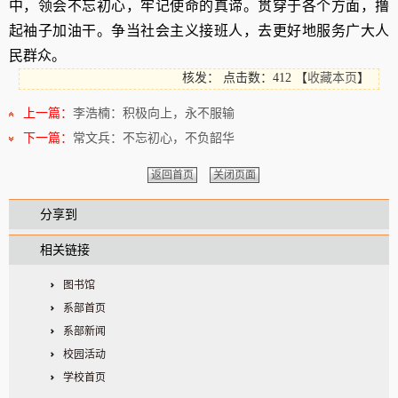
中，领会不忘初心，牢记使命的真谛。贯穿于各个方面，撸
起袖子加油干。争当社会主义接班人，去更好地服务广大人
民群众。
核发：
点击数：412
【
收藏本页
】
上一篇：
李浩楠：积极向上，永不服输
下一篇：
常文兵：不忘初心，不负韶华
返回首页
关闭页面
分享到
相关链接
图书馆
系部首页
系部新闻
校园活动
学校首页