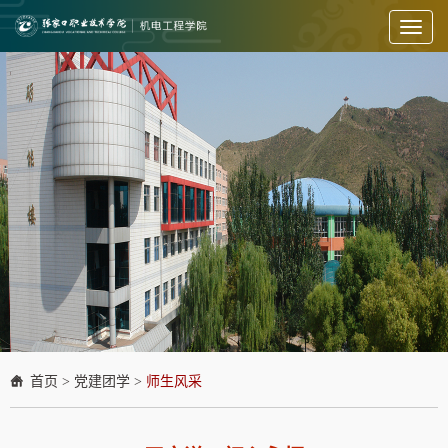
Toggl
naviga
首页
>
党建团学
>
师生风采