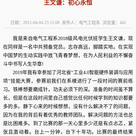
王文谦：初心永恒
日期：2021-04-04 23:15:08 发布人：电气工程系 浏览量：
442
我是来自电气工程系2018级风电光伏班学生王文谦，现
在同样是一名中共预备党员。志存高远，脚踏实地。在实现
中国梦的生动实践中放飞青春梦想，在为人民利益的不懈奋
斗中书写人生华章!
2019年我有幸参加了河北省“工业4.0智能硬件装调与应用
项”技能大赛，参赛前我们在系楼进行了一段时间的赛前练
习。铁棒想要磨成针，功夫必须下的深。准备的时间虽不算
长，但是在这段时间里自己感觉比任何时候学到的知识都要
多的多。静下心来的时候想想，没有什么解决不了的问题，
因为在我的背后有着优秀的教师团队。解决问题的方法也总
是比困难多。到了比赛的那一天心里多少还是有点忐忑，紧
张且激动着。台上一分钟，台下十年功。比赛的最终结果