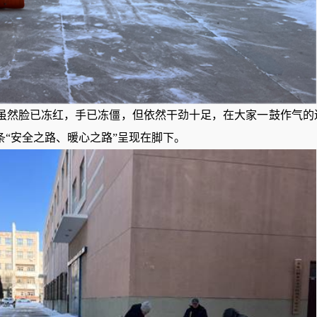
虽然脸已冻红，手已冻僵，但依然干劲十足，在大家一鼓作气的
“安全之路、暖心之路”呈现在脚下。