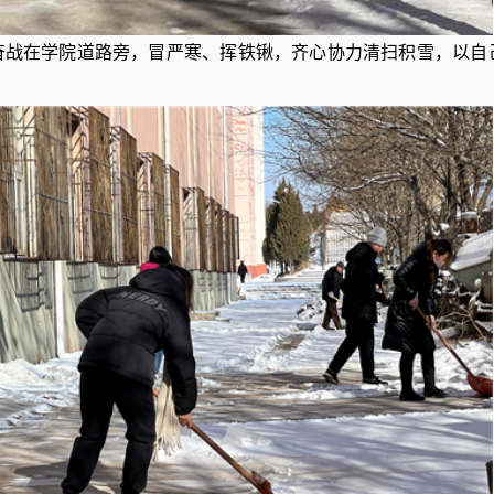
奋战在学院道路旁，冒严寒、挥铁锹，齐心协力清扫积雪，以自