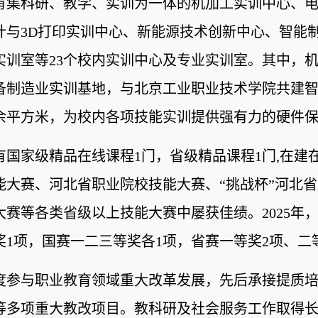
有集科研、教学、实训为一体的机加工实训中心、
计与3D打印实训中心、新能源技术创新中心、智能
实训室等23个校内实训中心及专业实训室。其中，
备制造业实训基地，与北京工业职业技术学院共建
00余平方米，为校内各项技能实训提供强有力的硬件
有
国家级精品在线课程
1门，省级精品课程
1门,在建
能大赛
、
河北省职业院校技能大赛、
“挑战杯”河北
大赛等各类省级以上技能大赛中屡获佳绩。
2025年
奖
1项，
国赛
一二
三等奖
各
1项，省赛一等奖
2
项、二
度参与职业教育领域重大改革发展，先后承接提质
等多项重大教改项目。教科研及社会服务工作取得长