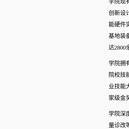
学院现
创新设
能硬件
基地装
达28
学院拥
院校技
业技能
家级金
学院深
量诊改