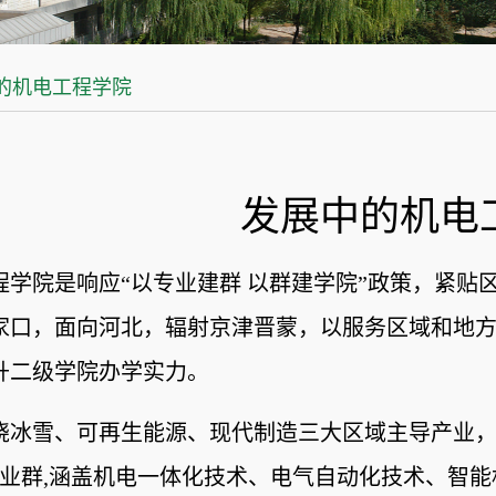
的机电工程学院
发展中的机电
程学院
是
响应“以专业建群 以群建学院”政策，
紧贴
家口
，
面向河北
，
辐射京津晋蒙
，以服务区域和地
升二级学院办学实力
。
绕冰雪、可再生能源、现代制造三大区域主导产业
专业群,涵盖机电一体化技术、电气自动化技术、智