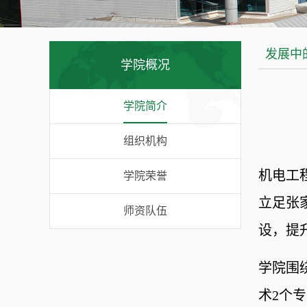
发展中
学院概况
学院简介
组织机构
机电工
学院荣誉
立足张
师资队伍
设，提
学院围
术2个