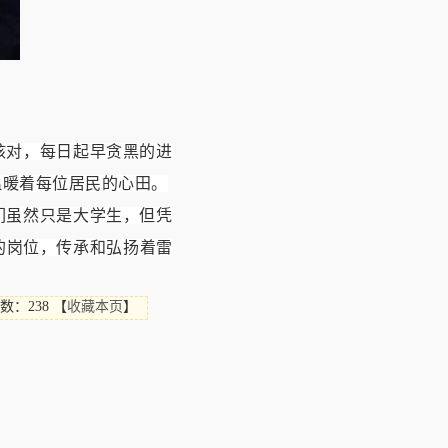
核对，每日起早贪黑的进
温暖着每位居民的心田。
们虽然只是大学生，但凭
的岗位，传承和弘扬着雷
数：238
【
收藏本页
】