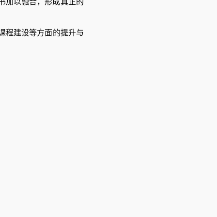
书加以融合，形成真正的
课程
建设
等方面的
提升与