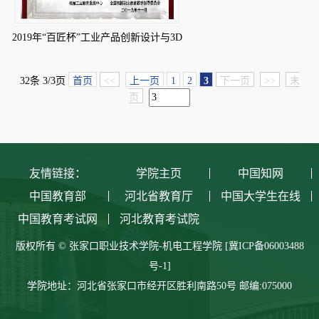
2019年“百匠杯”工业产品创新设计与3D
打印技术技能竞赛高职组三等奖
32条 3/3页
首页
<<
上一页
1
2
3
下一页
>>
末
页
友情链接：
学院主页
中国知网
中国教育部
河北省教育厅
中国大学生在线
中国教育考试网
河北教育考试院
版权所有 © 张家口职业技术学院-机电工程学院
[冀ICP备06003488
号-1]
学院地址：河北省张家口市经开区胜利南路50号
邮编:075000