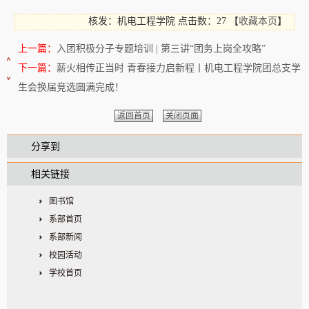
核发：机电工程学院
点击数：27
【
收藏本页
】
上一篇：
入团积极分子专题培训 | 第三讲“团务上岗全攻略”
下一篇：
薪火相传正当时 青春接力启新程丨机电工程学院团总支学
生会换届竞选圆满完成！
返回首页
关闭页面
分享到
相关链接
图书馆
系部首页
系部新闻
校园活动
学校首页