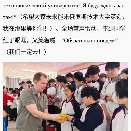
технологический университет! Я буду ждать вас
там!”（希望大家未来能来俄罗斯技术大学深造，
我在那里等你们！）。全场掌声雷动，不少同学
红了眼眶，又笑着喊：“Обязательно поедем!”
（我们一定去！）